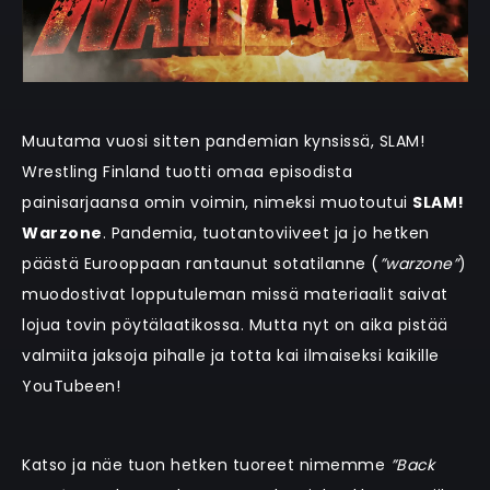
Muutama vuosi sitten pandemian kynsissä, SLAM!
Wrestling Finland tuotti omaa episodista
painisarjaansa omin voimin, nimeksi muotoutui
SLAM!
Warzone
. Pandemia, tuotantoviiveet ja jo hetken
päästä Eurooppaan rantaunut sotatilanne (
”warzone”
)
muodostivat lopputuleman missä materiaalit saivat
lojua tovin pöytälaatikossa. Mutta nyt on aika pistää
valmiita jaksoja pihalle ja totta kai ilmaiseksi kaikille
YouTubeen!
Katso ja näe tuon hetken tuoreet nimemme
”Back