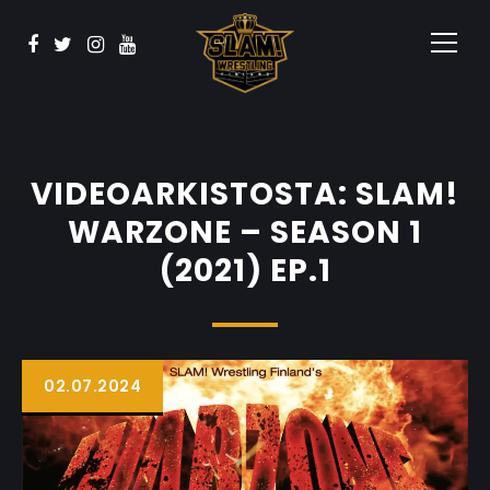
BOOK NOW
Koulutus
Yhteistyössä
Ota yhteyttä
VIDEOARKISTOSTA: SLAM!
WARZONE – SEASON 1
(2021) EP.1
02.07.2024