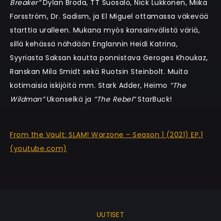
Breaker”
Dylan Broda, TT Suosalo, Nick Lukkonen, Miika
Forsström, Dr. Sadism, ja El Miguel ottamassa väkevää
starttia uralleen. Mukana myös kansainvälistä väriä,
sillä kehässä nähdään Englannin Heidi Katrina,
Syyriasta Saksan kautta ponnistava Geroges Khoukaz,
Ranskan Mila Smidt sekä Ruotsin Steinbolt. Muita
kotimaisia iskijöitä mm. Stark Adder, Heimo
”The
Wildman”
Ukonselkä ja
”The Rebel”
StarBuck!
From the Vault: SLAM! Warzone – Season 1 (2021) EP.1
(youtube.com)
UUTISET