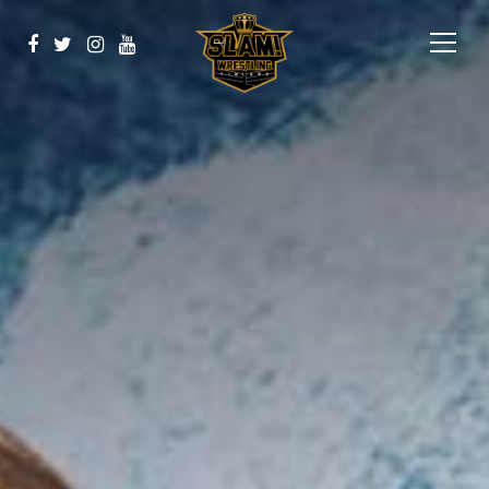
BOOK NOW
Koulutus
Yhteistyössä
Ota yhteyttä