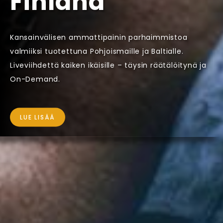
Finland
Kansainvälisen ammattipainin parhaimmistoa
valmiiksi tuotettuna Pohjoismaille ja Baltialle.
Liveviihdettä kaiken ikäisille – täysin räätälöitynä ja
On-Demand.
LUE LISÄÄ