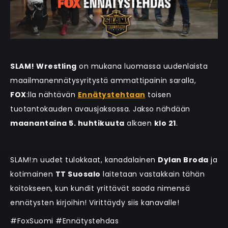
SLAM! Wrestling
on mukana luomassa uudenlaista
maailmanennätysyritystä ammattipainin saralla,
FOX
:lla nähtävän
Ennätystehtaan
toisen
tuotantokauden avausjaksossa. Jakso nähdään
maanantaina 5. huhtikuuta
alkaen
klo 21
.
SLAM!:n uudet tulokkaat, kanadalainen
Dylan Broda
ja
kotimainen
TT Suosalo
laitetaan vastakkain tähän
koitokseen, kun kundit yrittävät saada nimensä
ennätysten kirjoihin! Virittäydy siis kanavalle!
#FoxSuomi #Ennätystehdas