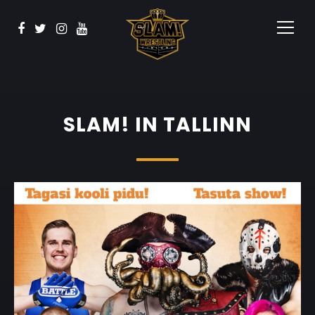
BOOK NOW
Koulutus
Yhteistyössä
Ota yhteyttä
SLAM! IN TALLINN