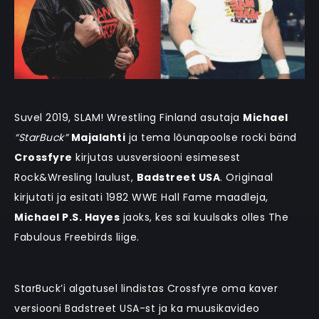
Suvel 2019, SLAM! Wrestling Finland asutaja
Michael
“StarBuck”
Majalahti
ja tema lõunapoolse rocki bänd
Crossfyre
kirjutas uusversiooni esimesest
Rock&Wresling laulust,
Badstreet USA
. Originaal
kirjutati ja esitati 1982 WWE Hall Fame maadleja,
Michael P.S. Hayes
jaoks, kes sai kuulsaks olles The
Fabulous Freebirds liige.
StarBuck’i algatusel lindistas Crossfyre oma kaver
versiooni Badstreet USA-st ja ka muusikavideo