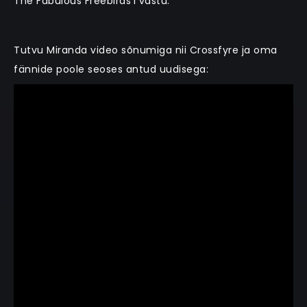
The Fabulous Freebirds’i vastu.
Tutvu Miranda video sõnumiga nii Crossfyre ja oma
fännide poole seoses antud uudisega: