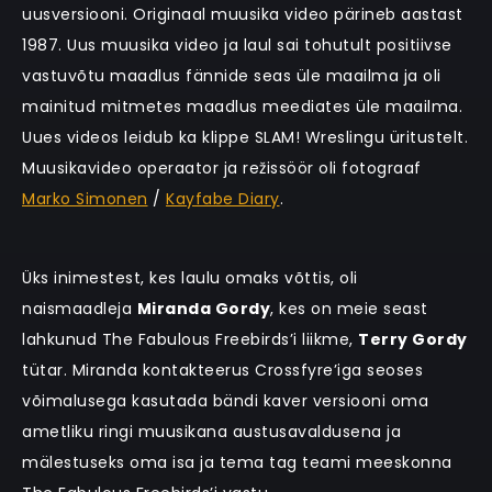
uusversiooni. Originaal muusika video pärineb aastast
1987. Uus muusika video ja laul sai tohutult positiivse
vastuvõtu maadlus fännide seas üle maailma ja oli
mainitud mitmetes maadlus meediates üle maailma.
Uues videos leidub ka klippe SLAM! Wreslingu üritustelt.
Muusikavideo operaator ja režissöör oli fotograaf
Marko Simonen
/
Kayfabe Diary
.
Üks inimestest, kes laulu omaks võttis, oli
naismaadleja
Miranda Gordy
, kes on meie seast
lahkunud The Fabulous Freebirds’i liikme,
Terry Gordy
tütar. Miranda kontakteerus Crossfyre’iga seoses
võimalusega kasutada bändi kaver versiooni oma
ametliku ringi muusikana austusavaldusena ja
mälestuseks oma isa ja tema tag teami meeskonna