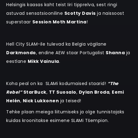
Helsingis kaasas kaht teist Iiri tipprelva, sest ringi
astuvad sensatsiooniline
Scotty Davis
ja naissoost
superstaar
Session Moth Martina
!
Hell City SLAM-ile tulevad ka Belgia vägilane
Darkmondo
, endine AEW staar Portugalist
Shanna
ja
eestlane
Mikk Vainula
.
Koha peal on ka
SLAMi kodumaised staarid!
“The
Rebel”
StarBuck
,
TT Suosalo
,
Dylan Broda
,
Eemi
Helén
,
Nick Lukkonen
ja teised!
Tehke plaan meiega liitumiseks ja olge tunnistajaks
kuidas kroonitakse esimene SLAMi Tšempion.