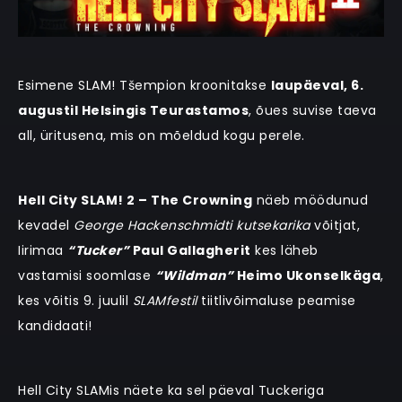
Esimene SLAM! Tšempion kroonitakse
laupäeval, 6.
augustil Helsingis Teurastamos
, õues suvise taeva
all, üritusena, mis on mõeldud kogu perele.
Hell City SLAM! 2 – The Crowning
näeb möödunud
kevadel
George Hackenschmidti kutsekarika
võitjat,
Iirimaa
“Tucker”
Paul Gallagherit
kes läheb
vastamisi soomlase
“Wildman”
Heimo Ukonselkäga
,
kes võitis 9. juulil
SLAMfestil
tiitlivõimaluse peamise
kandidaati!
Hell City SLAMis näete ka sel päeval Tuckeriga