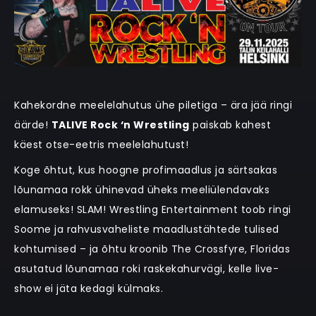
Kahekordne meelelahutus ühe piletiga – ära jää ringi
äärde!
TALIVE Rock ‘n Wrestling
paiskab kahest
käest otse-eetris meelelahutust!
Koge õhtut, kus hoogne profimaadlus ja särtsakas
lõunamaa rokk ühinevad üheks meeliülendavaks
elamuseks! SLAM! Wrestling Entertainment toob ringi
Soome ja rahvusvaheliste maadlustähtede tulised
kohtumised – ja õhtu kroonib The Crossfyre, Floridas
asutatud lõunamaa roki raskekahurvägi, kelle live-
show ei jäta kedagi külmaks.