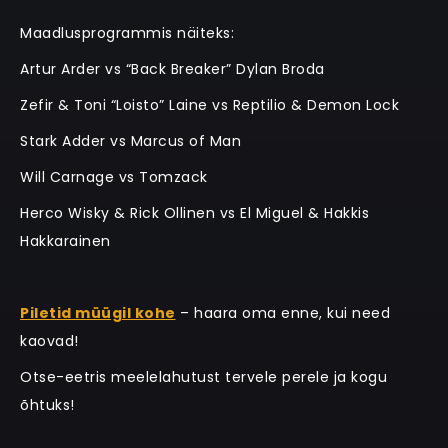
Maadlusprogrammis näiteks:
Artur Arder vs “Back Breaker” Dylan Broda
Zefir & Toni “Loisto” Laine vs Reptilio & Demon Lock
Stark Adder vs Marcus of Man
Will Carnage vs Tomzack
Herco Wisky & Rick Ollinen vs El Miguel & Hakkis
Hakkarainen
Piletid müügil kohe
– haara oma enne, kui need
kaovad!
Otse-eetris meelelahutust tervele perele ja kogu
õhtuks!