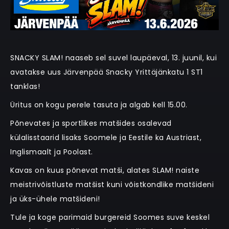
SNACKY SLAM! naaseb sel suvel laupäeval, 13. juunil, kui
avatakse uus Järvenpää Snacky Yrittäjänkatu 1 ST1
tanklas!
Üritus on kogu perele tasuta ja algab kell 15.00.
Põnevates ja sportlikes matšides osalevad
külalisstaarid lisaks Soomele ja Eestile ka Austriast,
Inglismaalt ja Poolast.
Kavas on kuus põnevat matši, alates SLAM! naiste
meistrivõistluste matšist kuni võistkondlike matšideni
ja üks-ühele matšideni!
Tule ja koge parimaid burgereid Soomes suve keskel