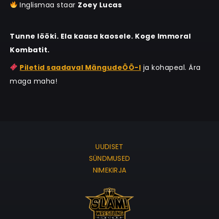
Inglismaa staar
Zoey Lucas
Tunne lööki. Ela kaasa kaosele. Koge Immoral
Kombatit.
Piletid saadaval MängudeÖÖ-l
ja kohapeal. Ära
maga maha!
UUDISET
SÜNDMUSED
NIMEKIRJA