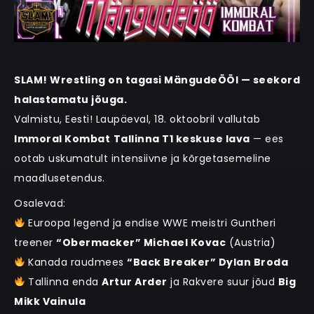
SLAM! Wrestling on tagasi MängudeÖÖl — seekord
halastamatu jõuga.
Valmistu, Eesti! Laupäeval, 18. oktoobril vallutab
Immoral Kombat
Tallinna T1 keskuse lava
— ees
ootab uskumatult intensiivne ja kõrgetasemeline
maadlusetendus.
Osalevad:
Euroopa legend ja endise WWE meistri Guntheri
treener
“Obermacker” Michael Kovac
(Austria)
Kanada raudmees
“Back Breaker” Dylan Broda
Tallinna enda
Artur Arder
ja Rakvere suur jõud
Big
Mikk Vainula